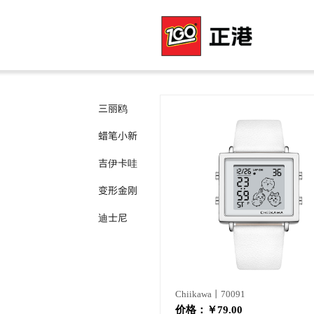
三丽鸥
蜡笔小新
吉伊卡哇
变形金刚
迪士尼
Chiikawa丨70091
价格：
￥79.00